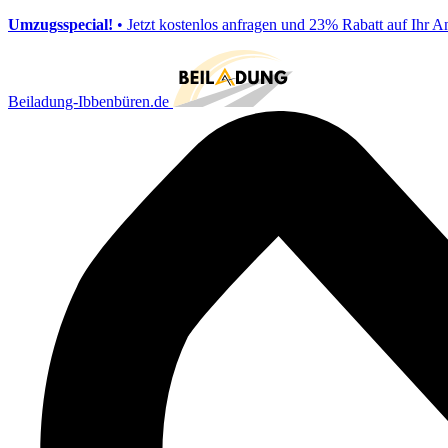
Umzugsspecial!
• Jetzt kostenlos anfragen und 23% Rabatt auf Ihr A
Beiladung-Ibbenbüren.de