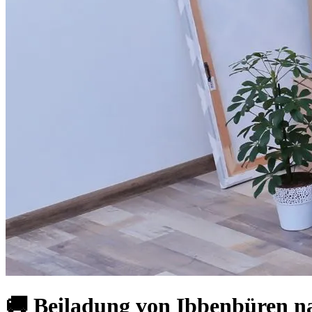
🚚 Beiladung von Ibbenbüren na