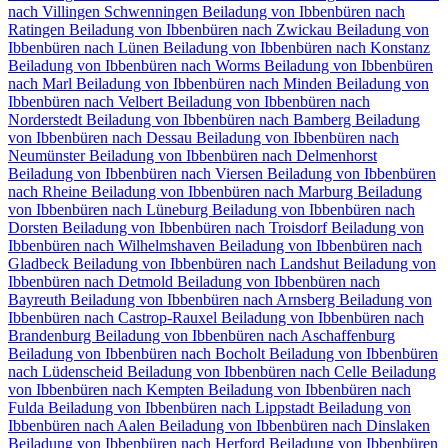
nach Villingen Schwenningen⁠
Beiladung von Ibbenbüren nach
Ratingen
Beiladung von Ibbenbüren nach Zwickau
Beiladung von
Ibbenbüren nach Lünen
Beiladung von Ibbenbüren nach Konstanz
Beiladung von Ibbenbüren nach Worms
Beiladung von Ibbenbüren
nach Marl
Beiladung von Ibbenbüren nach Minden
Beiladung von
Ibbenbüren nach Velbert
Beiladung von Ibbenbüren nach
Norderstedt
Beiladung von Ibbenbüren nach Bamberg
Beiladung
von Ibbenbüren nach Dessau
Beiladung von Ibbenbüren nach
Neumünster
Beiladung von Ibbenbüren nach Delmenhorst
Beiladung von Ibbenbüren nach Viersen
Beiladung von Ibbenbüren
nach Rheine
Beiladung von Ibbenbüren nach Marburg
Beiladung
von Ibbenbüren nach Lüneburg
Beiladung von Ibbenbüren nach
Dorsten
Beiladung von Ibbenbüren nach Troisdorf
Beiladung von
Ibbenbüren nach Wilhelmshaven
Beiladung von Ibbenbüren nach
Gladbeck
Beiladung von Ibbenbüren nach Landshut
Beiladung von
Ibbenbüren nach Detmold
Beiladung von Ibbenbüren nach
Bayreuth
Beiladung von Ibbenbüren nach Arnsberg
Beiladung von
Ibbenbüren nach Castrop-Rauxel
Beiladung von Ibbenbüren nach
Brandenburg
Beiladung von Ibbenbüren nach Aschaffenburg
Beiladung von Ibbenbüren nach Bocholt
Beiladung von Ibbenbüren
nach Lüdenscheid
Beiladung von Ibbenbüren nach Celle
Beiladung
von Ibbenbüren nach Kempten
Beiladung von Ibbenbüren nach
Fulda
Beiladung von Ibbenbüren nach Lippstadt
Beiladung von
Ibbenbüren nach Aalen
Beiladung von Ibbenbüren nach Dinslaken
Beiladung von Ibbenbüren nach Herford
Beiladung von Ibbenbüren