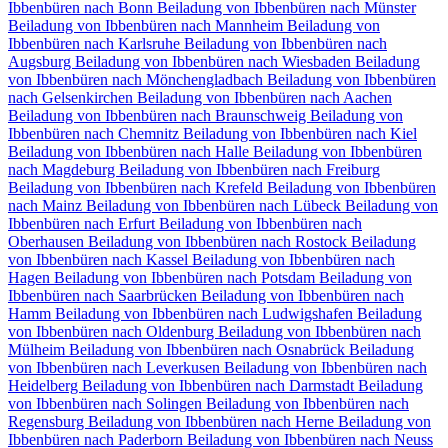
Ibbenbüren nach Bonn
Beiladung von Ibbenbüren nach Münster
Beiladung von Ibbenbüren nach Mannheim
Beiladung von
Ibbenbüren nach Karlsruhe
Beiladung von Ibbenbüren nach
Augsburg
Beiladung von Ibbenbüren nach Wiesbaden
Beiladung
von Ibbenbüren nach Mönchengladbach
Beiladung von Ibbenbüren
nach Gelsenkirchen
Beiladung von Ibbenbüren nach Aachen
Beiladung von Ibbenbüren nach Braunschweig
Beiladung von
Ibbenbüren nach Chemnitz⁠
Beiladung von Ibbenbüren nach Kiel
Beiladung von Ibbenbüren nach Halle
Beiladung von Ibbenbüren
nach Magdeburg
Beiladung von Ibbenbüren nach Freiburg
Beiladung von Ibbenbüren nach Krefeld
Beiladung von Ibbenbüren
nach Mainz
Beiladung von Ibbenbüren nach Lübeck
Beiladung von
Ibbenbüren nach Erfurt
Beiladung von Ibbenbüren nach
Oberhausen
Beiladung von Ibbenbüren nach Rostock
Beiladung
von Ibbenbüren nach Kassel
Beiladung von Ibbenbüren nach
Hagen
Beiladung von Ibbenbüren nach Potsdam
Beiladung von
Ibbenbüren nach Saarbrücken
Beiladung von Ibbenbüren nach
Hamm
Beiladung von Ibbenbüren nach Ludwigshafen
Beiladung
von Ibbenbüren nach Oldenburg
Beiladung von Ibbenbüren nach
Mülheim
Beiladung von Ibbenbüren nach Osnabrück
Beiladung
von Ibbenbüren nach Leverkusen
Beiladung von Ibbenbüren nach
Heidelberg
Beiladung von Ibbenbüren nach Darmstadt
Beiladung
von Ibbenbüren nach Solingen
Beiladung von Ibbenbüren nach
Regensburg
Beiladung von Ibbenbüren nach Herne
Beiladung von
Ibbenbüren nach Paderborn
Beiladung von Ibbenbüren nach Neuss