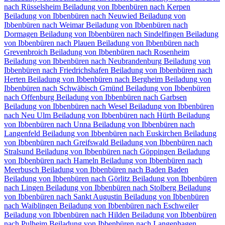
nach Rüsselsheim
Beiladung von Ibbenbüren nach Kerpen
Beiladung von Ibbenbüren nach Neuwied
Beiladung von
Ibbenbüren nach Weimar
Beiladung von Ibbenbüren nach
Dormagen
Beiladung von Ibbenbüren nach Sindelfingen
Beiladung
von Ibbenbüren nach Plauen
Beiladung von Ibbenbüren nach
Grevenbroich
Beiladung von Ibbenbüren nach Rosenheim
Beiladung von Ibbenbüren nach Neubrandenburg
Beiladung von
Ibbenbüren nach Friedrichshafen
Beiladung von Ibbenbüren nach
Herten
Beiladung von Ibbenbüren nach Bergheim
Beiladung von
Ibbenbüren nach Schwäbisch Gmünd
Beiladung von Ibbenbüren
nach Offenburg
Beiladung von Ibbenbüren nach Garbsen
Beiladung von Ibbenbüren nach Wesel
Beiladung von Ibbenbüren
nach Neu Ulm
Beiladung von Ibbenbüren nach Hürth
Beiladung
von Ibbenbüren nach Unna
Beiladung von Ibbenbüren nach
Langenfeld
Beiladung von Ibbenbüren nach Euskirchen
Beiladung
von Ibbenbüren nach Greifswald
Beiladung von Ibbenbüren nach
Stralsund
Beiladung von Ibbenbüren nach Göppingen
Beiladung
von Ibbenbüren nach Hameln
Beiladung von Ibbenbüren nach
Meerbusch
Beiladung von Ibbenbüren nach Baden Baden
Beiladung von Ibbenbüren nach Görlitz
Beiladung von Ibbenbüren
nach Lingen
Beiladung von Ibbenbüren nach Stolberg
Beiladung
von Ibbenbüren nach Sankt Augustin
Beiladung von Ibbenbüren
nach Waiblingen
Beiladung von Ibbenbüren nach Eschweiler
Beiladung von Ibbenbüren nach Hilden
Beiladung von Ibbenbüren
nach Pulheim
Beiladung von Ibbenbüren nach Langenhagen