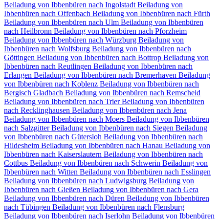
Beiladung von Ibbenbüren nach Ingolstadt
Beiladung von
Ibbenbüren nach Offenbach
Beiladung von Ibbenbüren nach Fürth
Beiladung von Ibbenbüren nach Ulm
Beiladung von Ibbenbüren
nach Heilbronn
Beiladung von Ibbenbüren nach Pforzheim
Beiladung von Ibbenbüren nach Würzburg
Beiladung von
Ibbenbüren nach Wolfsburg
Beiladung von Ibbenbüren nach
Göttingen
Beiladung von Ibbenbüren nach Bottrop
Beiladung von
Ibbenbüren nach Reutlingen
Beiladung von Ibbenbüren nach
Erlangen
Beiladung von Ibbenbüren nach Bremerhaven
Beiladung
von Ibbenbüren nach Koblenz
Beiladung von Ibbenbüren nach
Bergisch Gladbach
Beiladung von Ibbenbüren nach Remscheid
Beiladung von Ibbenbüren nach Trier
Beiladung von Ibbenbüren
nach Recklinghausen
Beiladung von Ibbenbüren nach Jena
Beiladung von Ibbenbüren nach Moers
Beiladung von Ibbenbüren
nach Salzgitter
Beiladung von Ibbenbüren nach Siegen
Beiladung
von Ibbenbüren nach Gütersloh
Beiladung von Ibbenbüren nach
Hildesheim
Beiladung von Ibbenbüren nach Hanau
Beiladung von
Ibbenbüren nach Kaiserslautern
Beiladung von Ibbenbüren nach
Cottbus
Beiladung von Ibbenbüren nach Schwerin
Beiladung von
Ibbenbüren nach Witten
Beiladung von Ibbenbüren nach Esslingen
Beiladung von Ibbenbüren nach Ludwigsburg
Beiladung von
Ibbenbüren nach Gießen
Beiladung von Ibbenbüren nach Gera
Beiladung von Ibbenbüren nach Düren
Beiladung von Ibbenbüren
nach Tübingen
Beiladung von Ibbenbüren nach Flensburg
Beiladung von Ibbenbüren nach Iserlohn
Beiladung von Ibbenbüren