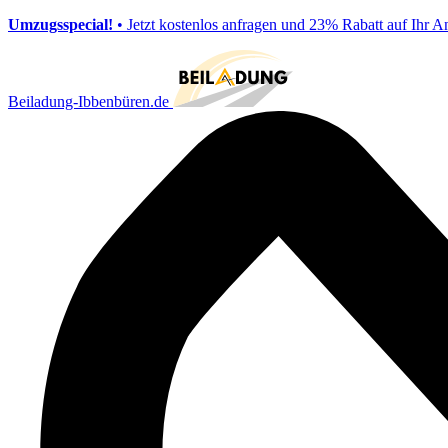
Umzugsspecial!
• Jetzt kostenlos anfragen und 23% Rabatt auf Ihr A
Beiladung-Ibbenbüren.de