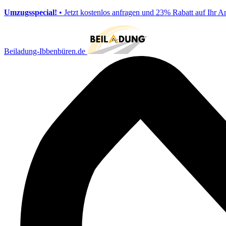
Umzugsspecial!
• Jetzt kostenlos anfragen und 23% Rabatt auf Ihr A
Beiladung-Ibbenbüren.de