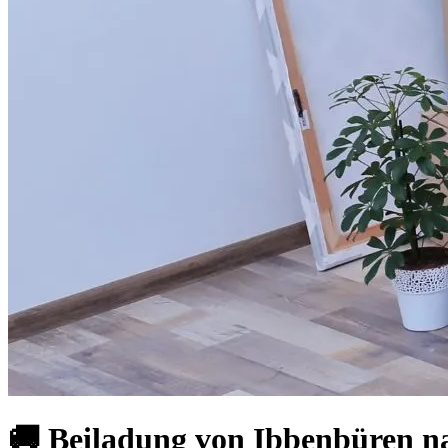
🚚 Beiladung von Ibbenbüren na