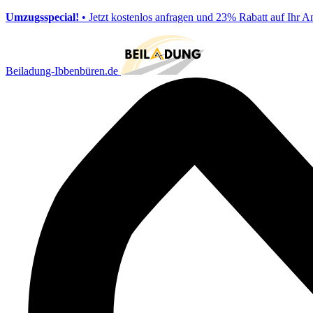
Umzugsspecial!
• Jetzt kostenlos anfragen und 23% Rabatt auf Ihr A
Beiladung-Ibbenbüren.de