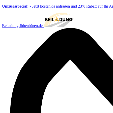
Umzugsspecial!
• Jetzt kostenlos anfragen und 23% Rabatt auf Ihr A
Beiladung-Ibbenbüren.de